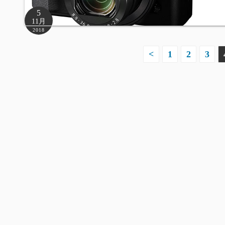
5
11月
2018
投
<
1
2
3
稿
の
ペ
ー
ジ
送
り