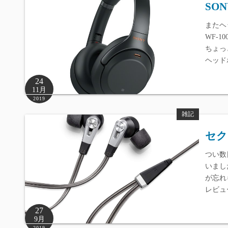
SO
またヘ
WF-1
ちょっ
ヘッド
24
11月
2019
雑記
セク
つい数
いました
が忘れ
レビュー
27
9月
2019