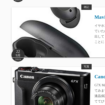
雑記
Mavi
イヤホ
ていた
出して
ことに
22
9月
2019
写真
Can
G7X
てみま
液晶保
ててび