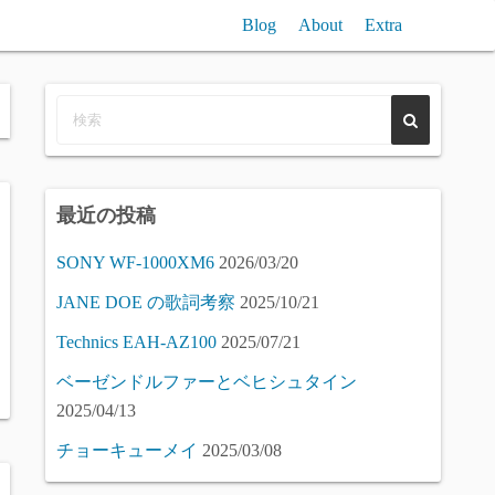
Blog
About
Extra
n聞き比べ / Reverb (free) VST Plugin Compare
VST/SampleComp
Piano (free) Samples Compare
最近の投稿
SONY WF-1000XM6
2026/03/20
JANE DOE の歌詞考察
2025/10/21
Technics EAH-AZ100
2025/07/21
ベーゼンドルファーとベヒシュタイン
2025/04/13
チョーキューメイ
2025/03/08