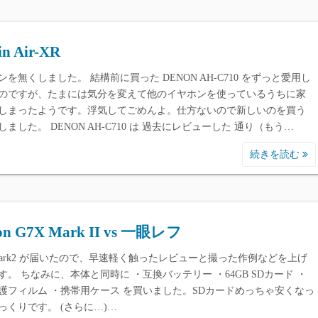
n Air-XR
ンを無くしました。 結構前に買った DENON AH-C710 をずっと愛用し
のですが、たまには気分を変えて他のイヤホンを使っているうちに家
しまったようです。浮気してごめんよ。仕方ないので新しいのを買う
しました。 DENON AH-C710 は 過去にレビューした 通り（もう…
続きを読む
on G7X Mark II vs 一眼レフ
 Mark2 が届いたので、早速軽く触ったレビューと撮った作例などを上げ
す。 ちなみに、本体と同時に ・互換バッテリー ・64GB SDカード ・
護フィルム ・携帯用ケース を買いました。SDカードめっちゃ安くなっ
っくりです。 (さらに…)…