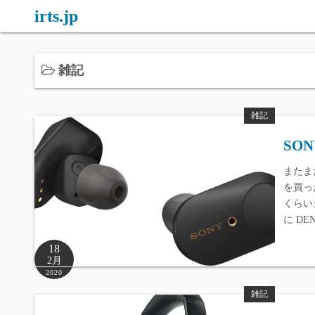
コ
irts.jp
ン
テ
ン
雑記
ツ
へ
雑記
ス
キ
SO
ッ
またまた
プ
を買っ
くらい
に DE
18
2月
2020
雑記