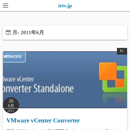
コ
irts.jp
ン
テ
ン
月:
2011年6月
ツ
へ
ス
PC
キ
ッ
プ
26
6月
2011
VMware vCenter Converter