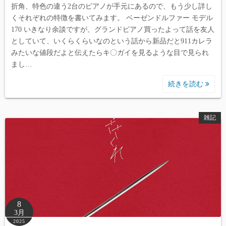
折角、特色の違う2台のピアノが手元にあるので、もう少し詳し
くそれぞれの特徴を書いてみます。 ベーゼンドルファー モデル
170 いきなり余談ですが、グランドピアノ買ったよって話を友人
としていて、いくらくらいなのという話から新品だと911カレラ
みたいな値段だよと伝えたらキ〇ガイを見るような目で見られ
まし…
続きを読む
雑記
8
3月
2025