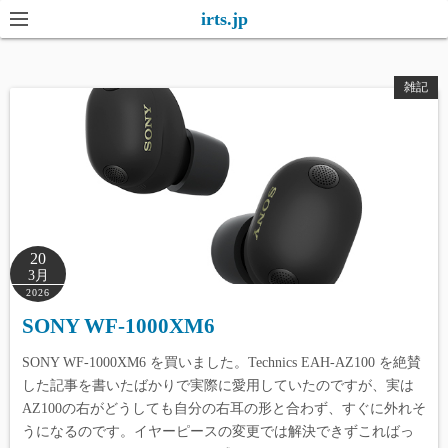
コ
irts.jp
ン
テ
雑記
ン
ツ
へ
ス
キ
ッ
プ
20
3月
2026
SONY WF-1000XM6
SONY WF-1000XM6 を買いました。Technics EAH-AZ100 を絶賛
した記事を書いたばかりで実際に愛用していたのですが、実は
AZ100の右がどうしても自分の右耳の形と合わず、すぐに外れそ
うになるのです。イヤーピースの変更では解決できずこればっ