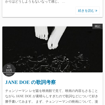
かりはどうしようもないなって感じ。 …
続きを読む
雑記
21
10月
2025
JANE DOE の歌詞考察
チェンソーマン レゼ篇を映画館で見て、映画の内容もさること
ながら JANE DOE が素晴らしすぎたので歌詞などについて好き
勝手書いてみます。 まず、チェンソーマンの映画について、漫