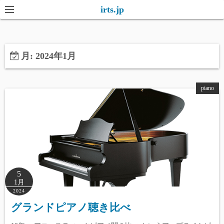
コ
irts.jp
ン
テ
ン
月:
2024年1月
ツ
へ
ス
piano
キ
ッ
プ
5
1月
2024
グランドピアノ聴き比べ