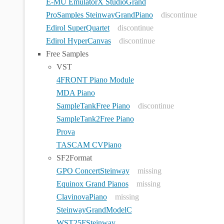
E-MU EmulatorX StudioGrand
ProSamples SteinwayGrandPiano
discontinue
Edirol SuperQuartet
discontinue
Edirol HyperCanvas
discontinue
Free Samples
VST
4FRONT Piano Module
MDA Piano
SampleTankFree Piano
discontinue
SampleTank2Free Piano
Prova
TASCAM CVPiano
SF2Format
GPO ConcertSteinway
missing
Equinox Grand Pianos
missing
ClavinovaPiano
missing
SteinwayGrandModelC
WST25FSteinway