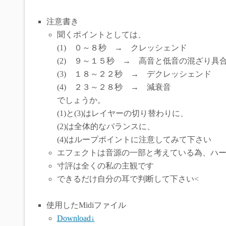
注意書き
聞くポイントとしては、
(1) ０～８秒 → クレッシェンド
(2) ９～１５秒 → 高音と低音の混ざり具
(3) １８～２２秒 → デクレッシェンド
(4) ２３～２８秒 → 減衰音
でしょうか。
(1)と(3)はレイヤーの切り替わりに、
(2)は全体的なバランスに、
(4)はループポイントに注意してみて下さい
エフェクトは音源の一部と考えている為、ハ
寸評は全くの私の主観です
できるだけ自分の耳で判断して下さい<
使用したMidiファイル
Download↓