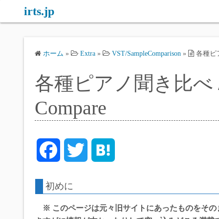
コ
irts.jp
ン
テ
ン
ホーム
»
Extra
»
VST/SampleComparison
»
各種ピアノ聞
ツ
へ
各種ピアノ聞き比べ / Pian
ス
キ
Compare
ッ
プ
F
T
H
a
w
a
初めに
c
i
t
※ このページは元々旧サイトにあったものをその