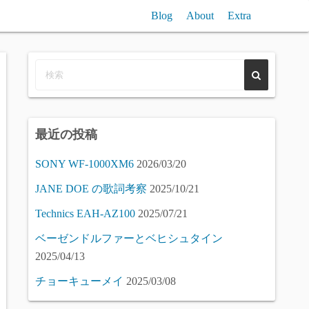
Blog
About
Extra
n聞き比べ / Reverb (free) VST Plugin Compare
VST/SampleComp
Piano (free) Samples Compare
最近の投稿
SONY WF-1000XM6
2026/03/20
JANE DOE の歌詞考察
2025/10/21
Technics EAH-AZ100
2025/07/21
ベーゼンドルファーとベヒシュタイン
2025/04/13
チョーキューメイ
2025/03/08