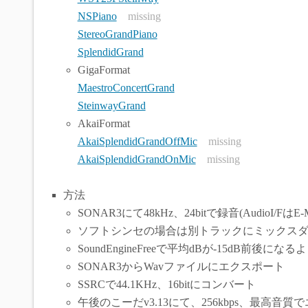
NSPiano
missing
StereoGrandPiano
SplendidGrand
GigaFormat
MaestroConcertGrand
SteinwayGrand
AkaiFormat
AkaiSplendidGrandOffMic
missing
AkaiSplendidGrandOnMic
missing
方法
SONAR3にて48kHz、24bitで録音(AudioI/FはE-M
ソフトシンセの場合は別トラックにミックス
SoundEngineFreeで平均dBが-15dB前後にな
SONAR3からWavファイルにエクスポート
SSRCで44.1KHz、16bitにコンバート
午後のこーだv3.13にて、256kbps、最高音質