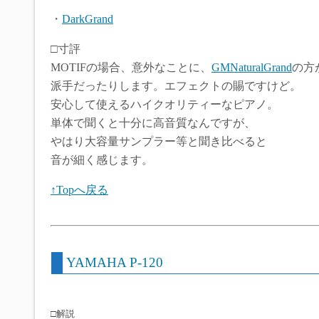
・
DarkGrand
□寸評
MOTIFの場合、意外なことに、
GMNaturalGrand
の方
派手だったりします。エフェクトの賜ですけど。
安心して使えるハイクオリティーなピアノ。
単体で聞くと十分に高音質なんですが、
やはり大容量サンプラー等と聞き比べると
音が細く感じます。
↑Topへ戻る
YAMAHA P-120
□解説