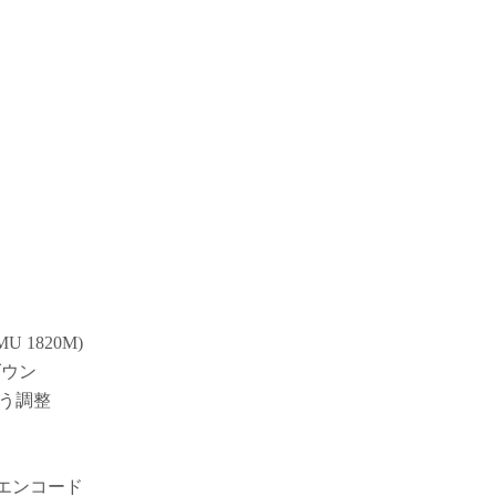
U 1820M)
ダウン
るよう調整
でエンコード