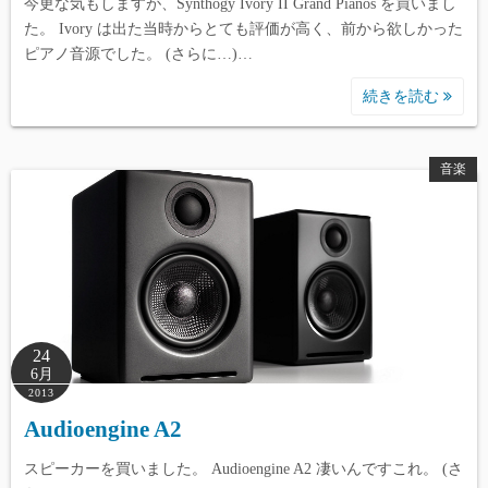
今更な気もしますが、Synthogy Ivory II Grand Pianos を買いまし
た。 Ivory は出た当時からとても評価が高く、前から欲しかった
ピアノ音源でした。 (さらに…)…
続きを読む
音楽
24
6月
2013
Audioengine A2
スピーカーを買いました。 Audioengine A2 凄いんですこれ。 (さ