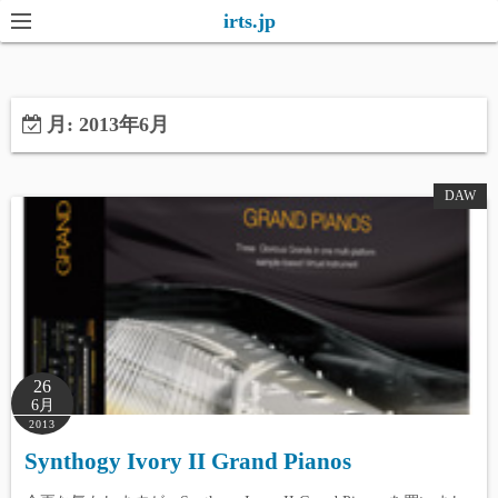
コ
irts.jp
ン
テ
ン
月:
2013年6月
ツ
へ
ス
DAW
キ
ッ
プ
26
6月
2013
Synthogy Ivory II Grand Pianos