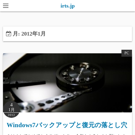
コ
irts.jp
ン
テ
ン
月:
2012年1月
ツ
へ
ス
PC
キ
ッ
プ
4
1月
2012
Windows7バックアップと復元の落とし穴