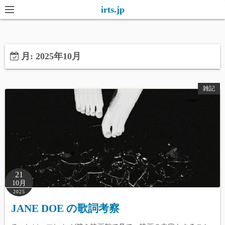
コ
irts.jp
ン
テ
ン
月:
2025年10月
ツ
へ
ス
雑記
キ
ッ
プ
21
10月
2025
JANE DOE の歌詞考察