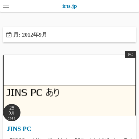
コ
irts.jp
ン
テ
ン
月:
2012年9月
ツ
へ
ス
PC
キ
ッ
プ
25
9月
2012
JINS PC