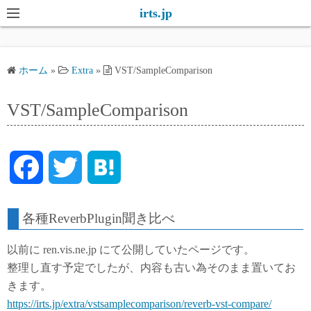
コ
irts.jp
ン
テ
ン
ホーム
»
Extra
»
VST/SampleComparison
ツ
へ
VST/SampleComparison
ス
キ
ッ
F
T
H
プ
a
w
a
各種ReverbPlugin聞き比べ
c
i
t
以前に ren.vis.ne.jp にて公開していたページです。
e
t
e
整理し直す予定でしたが、内容も古い為そのまま置いてお
きます。
b
t
n
https://irts.jp/extra/vstsamplecomparison/reverb-vst-compare/