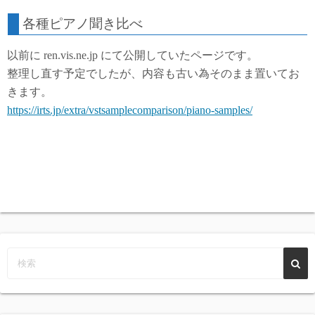
各種ピアノ聞き比べ
o
e
a
以前に ren.vis.ne.jp にて公開していたページです。
o
r
整理し直す予定でしたが、内容も古い為そのまま置いてお
k
きます。
https://irts.jp/extra/vstsamplecomparison/piano-samples/