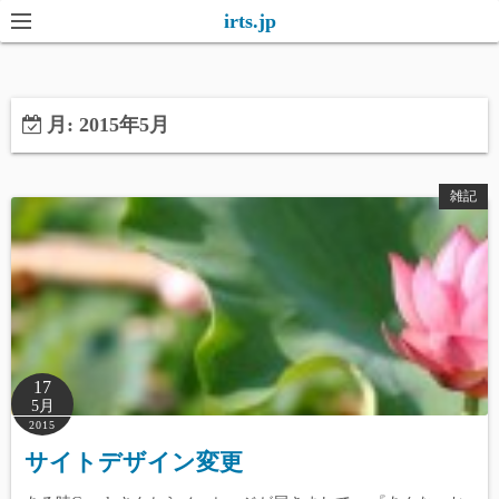
コ
irts.jp
ン
テ
ン
月:
2015年5月
ツ
へ
ス
雑記
キ
ッ
プ
17
5月
2015
サイトデザイン変更