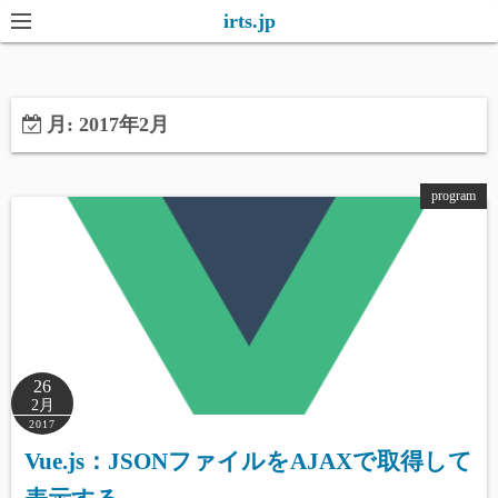
コ
irts.jp
ン
テ
ン
月:
2017年2月
ツ
へ
ス
program
キ
ッ
プ
26
2月
2017
Vue.js：JSONファイルをAJAXで取得して