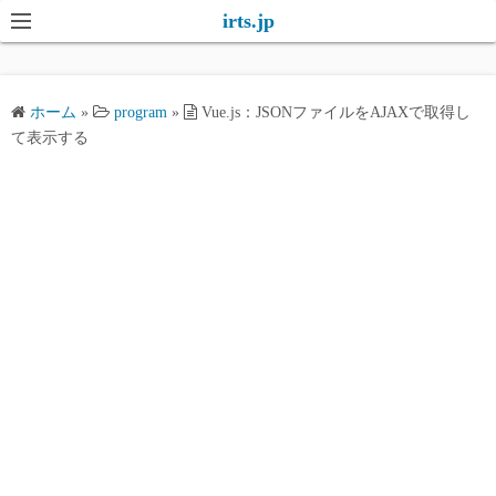
コ
irts.jp
ン
テ
ン
ホーム
»
program
»
Vue.js：JSONファイルをAJAXで取得し
ツ
て表示する
へ
ス
キ
ッ
プ