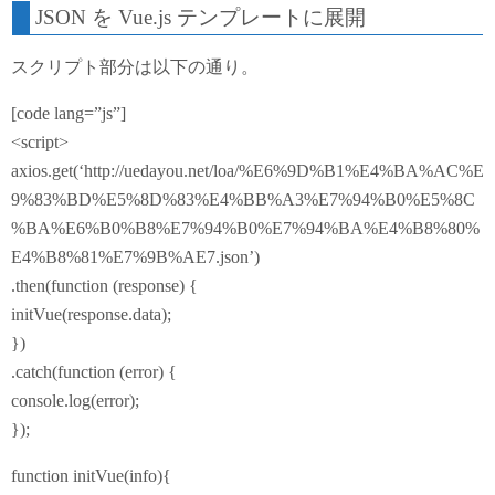
JSON を Vue.js テンプレートに展開
スクリプト部分は以下の通り。
[code lang=”js”]
<script>
axios.get(‘http://uedayou.net/loa/%E6%9D%B1%E4%BA%AC%E
9%83%BD%E5%8D%83%E4%BB%A3%E7%94%B0%E5%8C
%BA%E6%B0%B8%E7%94%B0%E7%94%BA%E4%B8%80%
E4%B8%81%E7%9B%AE7.json’)
.then(function (response) {
initVue(response.data);
})
.catch(function (error) {
console.log(error);
});
function initVue(info){