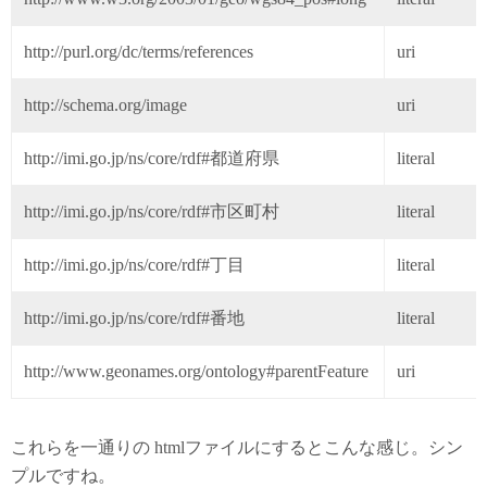
http://purl.org/dc/terms/references
uri
http://schema.org/image
uri
http://imi.go.jp/ns/core/rdf#都道府県
literal
http://imi.go.jp/ns/core/rdf#市区町村
literal
http://imi.go.jp/ns/core/rdf#丁目
literal
http://imi.go.jp/ns/core/rdf#番地
literal
http://www.geonames.org/ontology#parentFeature
uri
これらを一通りの htmlファイルにするとこんな感じ。シン
プルですね。