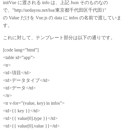
initVue に渡される info は、上記 Json そのものなの
で、”http://uedayou.net/loa/東京都千代田区千代田1″
の Value だけを Vue.js の data に infos の名前で渡していま
す。
これに対して、テンプレート部分は以下の通りです。
[code lang=”html”]
<table id=”app”>
<tr>
<td>項目</td>
<td>データタイプ</td>
<td>データ</td>
</tr>
<tr v-for=”(value, key) in infos”>
<td>{{ key }}</td>
<td>{{ value[0].type }}</td>
<td>{{ value[0].value }}</td>