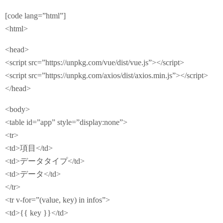
[code lang=”html”]
<html>
<head>
<script src=”https://unpkg.com/vue/dist/vue.js”></script>
<script src=”https://unpkg.com/axios/dist/axios.min.js”></script>
</head>
<body>
<table id=”app” style=”display:none”>
<tr>
<td>項目</td>
<td>データタイプ</td>
<td>データ</td>
</tr>
<tr v-for=”(value, key) in infos”>
<td>{{ key }}</td>