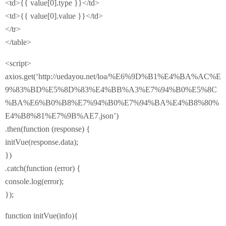
<td>{{ value[0].type }}</td>
<td>{{ value[0].value }}</td>
</tr>
</table>
<script>
axios.get(‘http://uedayou.net/loa/%E6%9D%B1%E4%BA%AC%E
9%83%BD%E5%8D%83%E4%BB%A3%E7%94%B0%E5%8C
%BA%E6%B0%B8%E7%94%B0%E7%94%BA%E4%B8%80%
E4%B8%81%E7%9B%AE7.json’)
.then(function (response) {
initVue(response.data);
})
.catch(function (error) {
console.log(error);
});
function initVue(info){