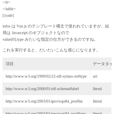
</tr>
</table>
[/code]
infos は Vue.js のテンプレート構文で使われていますが、結
局は Javascript のオブジェクトなので
value[0].type みたいな指定の仕方ができるのですね。
これを実行すると、だいたいこんな感じになります。
項目
データタイ
http://www.w3.org/1999/02/22-rdf-syntax-ns#type
uri
http://www.w3.org/2000/01/rdf-schema#label
literal
http://www.w3.org/2003/01/geo/wgs84_pos#lat
literal
http://www.w3.org/2003/01/geo/wgs84_pos#long
literal