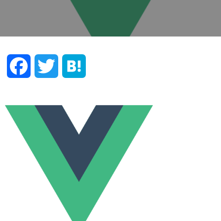
F
T
H
a
w
a
c
i
t
e
t
e
b
t
n
o
e
a
o
r