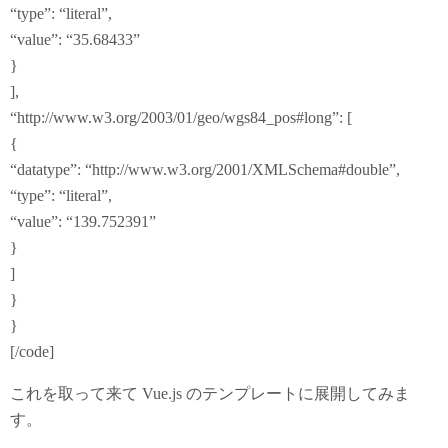
“type”: “literal”,
“value”: “35.68433”
}
],
“http://www.w3.org/2003/01/geo/wgs84_pos#long”: [
{
“datatype”: “http://www.w3.org/2001/XMLSchema#double”,
“type”: “literal”,
“value”: “139.752391”
}
]
}
}
[/code]
これを取って来て Vue.js のテンプレートに展開してみま
す。