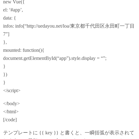
new Vue({
el: ‘#app’,
data: {
infos: info[“http://uedayou.net/loa/東京都千代田区永田町一丁目
7”]
},
mounted: function(){
document.getElementById(“app”).style.display = “”;
}
})
}
</script>
</body>
</html>
[/code]
テンプレートに {{ key }} と書くと、一瞬括弧が表示されて