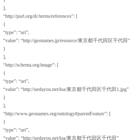
],
“http://purl.org/dc/terms/references”: [
{
“type”: “uri”,
“value”: “http://geonames.jp/resource/東京都千代田区千代田”
}
],
“http://schema.org/image”: [
{
“type”: “uri”,
“value”: “http://uedayou.net/loa/東京都千代田区千代田1.jpg”
}
],
“http://www.geonames.org/ontology#parentFeature”: [
{
“type”: “uri”,
“value”: “http://uedayou.net/loa/東京都千代田区千代田”