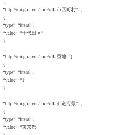
],
“http://imi.go.jp/ns/core/rdf#市区町村”: [
{
“type”: “literal”,
“value”: “千代田区”
}
],
“http://imi.go.jp/ns/core/rdf#番地”: [
{
“type”: “literal”,
“value”: “1”
}
],
“http://imi.go.jp/ns/core/rdf#都道府県”: [
{
“type”: “literal”,
“value”: “東京都”
}