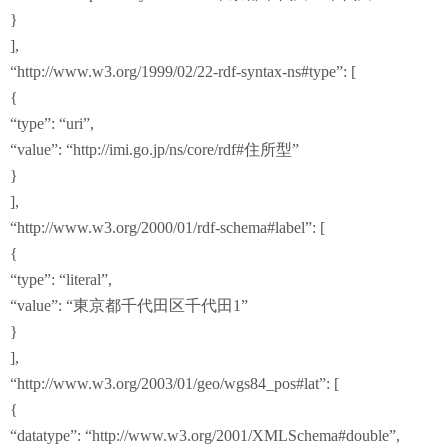
}
],
“http://www.w3.org/1999/02/22-rdf-syntax-ns#type”: [
{
“type”: “uri”,
“value”: “http://imi.go.jp/ns/core/rdf#住所型”
}
],
“http://www.w3.org/2000/01/rdf-schema#label”: [
{
“type”: “literal”,
“value”: “東京都千代田区千代田1”
}
],
“http://www.w3.org/2003/01/geo/wgs84_pos#lat”: [
{
“datatype”: “http://www.w3.org/2001/XMLSchema#double”,