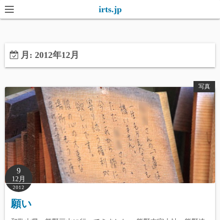
コ
irts.jp
ン
テ
ン
月:
2012年12月
ツ
へ
ス
写真
キ
ッ
プ
9
12月
2012
願い