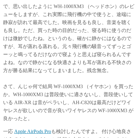
で、思い出したように WH-1000XM3 （ヘッドホン）のレビ
ューをしますが、これ実際に飛行機の中で使うと、途端に
静寂が訪れて最高でした。映画を見るも良し、音楽を聴く
も良し。ただ、買った時の目的だった、寝る時に使うのだ
けは微妙でしたね。というのも、確かに静かにはなるので
すが、耳が蒸れる蒸れる。元々飛行機の騒音ってずっとゴ
ーッと鳴ってるだけなので寝ようと思えば寝られるんです
よね。なので静かになる快適さよりも耳が蒸れる不快さの
方が勝る結果になってしまいました。残念無念。
さて、んじゃ何で結局 WF-1000XM3 （イヤホン）を買った
か。WH-1000XM3 は普段使いに適さないし、普段使いして
いる AIR-XR は音がペラいし、AH-C820は最高だけどワイ
ヤレスが欲しいので音が良いワイヤレスの WF-1000XM3 が
良かったと。
一応
Apple AirPods Pro
も検討したんですよ。 付け心地良さ