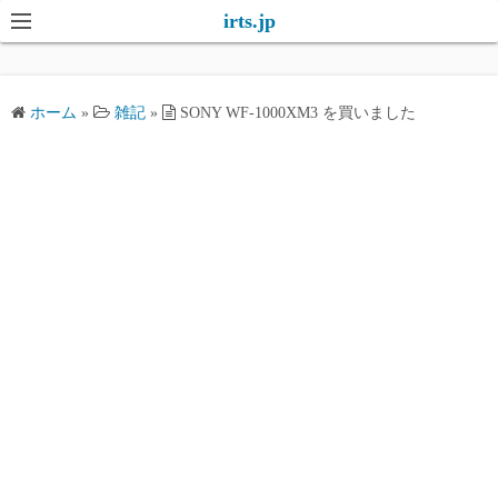
コ
irts.jp
ン
テ
ン
ホーム
»
雑記
»
SONY WF-1000XM3 を買いました
ツ
へ
ス
キ
ッ
プ