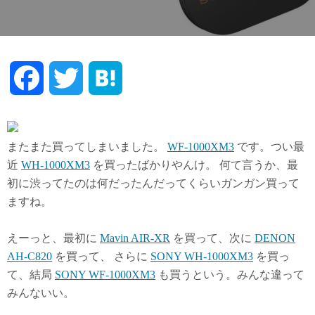
F
T
H
a
w
a
c
i
t
またまた買ってしまいました。
WF-1000XM3
です。つい最
近
WH-1000XM3
を買ったばかりやんけ。 何て言うか、最
e
t
e
初に渋ってたのは何だったんだってくらいガンガン買って
ますね。
b
t
n
えーっと、最初に
Mavin AIR-XR
を買って、次に
DENON
o
e
a
AH-C820
を買って、 さらに
SONY WH-1000XM3
を買っ
て、結局
SONY WF-1000XM3
も買うという。みんな違って
o
r
みんないい。
k