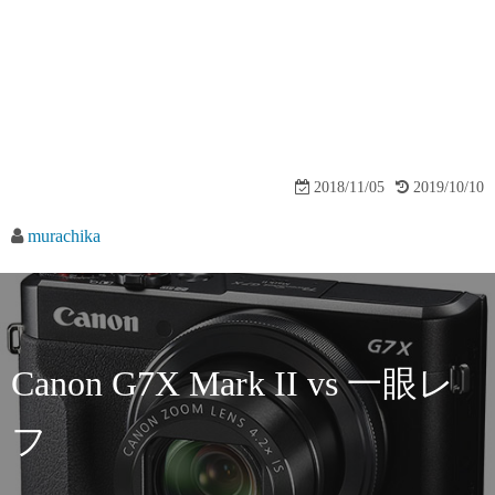
2018/11/05
2019/10/10
murachika
Canon G7X Mark II vs 一眼レ
フ