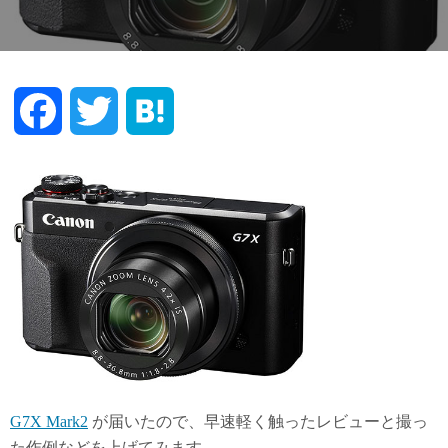
F
T
H
a
w
a
c
i
t
e
t
e
b
t
n
o
e
a
o
r
G7X Mark2
が届いたので、早速軽く触ったレビューと撮っ
k
た作例などを上げてみます。