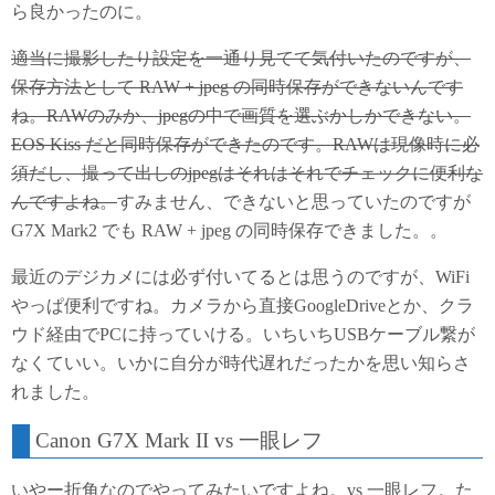
ら良かったのに。
適当に撮影したり設定を一通り見てて気付いたのですが、
保存方法として RAW + jpeg の同時保存ができないんです
ね。RAWのみか、jpegの中で画質を選ぶかしかできない。
EOS Kiss だと同時保存ができたのです。RAWは現像時に必
須だし、撮って出しのjpegはそれはそれでチェックに便利な
んですよね。
すみません、できないと思っていたのですが
G7X Mark2 でも RAW + jpeg の同時保存できました。。
最近のデジカメには必ず付いてるとは思うのですが、WiFi
やっぱ便利ですね。カメラから直接GoogleDriveとか、クラ
ウド経由でPCに持っていける。いちいちUSBケーブル繋が
なくていい。いかに自分が時代遅れだったかを思い知らさ
れました。
Canon G7X Mark II vs 一眼レフ
いやー折角なのでやってみたいですよね。vs 一眼レフ。た