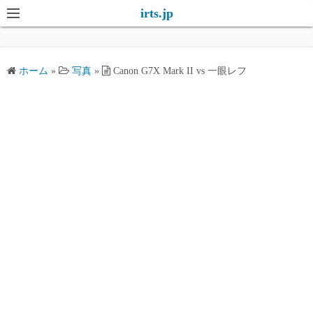
コ
irts.jp
ン
テ
ン
ホーム
»
写真
»
Canon G7X Mark II vs 一眼レフ
ツ
へ
ス
キ
ッ
プ