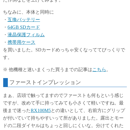
ちなみに、本体と同時に
・
互換バッテリー
・
64GB SDカード
・
液晶保護フィルム
・
携帯用ケース
を買いました。SDカードめっちゃ安くなっててびっくりで
す。
※ 他機種と迷いまくった買うまでの記事は
こちら
。
ファーストインプレッション
まぁ、店頭で触ってますのでファーストも何もという感じ
ですが、改めて手に持ってみても小さくて軽いですね。最
後まで迷った
RX100M5
との違いとして、右前方にグリップ
が付いていて持ちやすいって所がありました。露出とモー
ドの二段ダイヤルはちょっと回しにくいな。分けてくれた