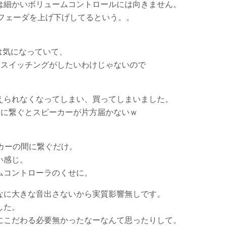
は細かいボリュームコントロールには向きません。
N MIX フェーダを上げ下げしてるという。。
lot は気になっていて、
スイッチングがしたいわけじゃないので
えられなくなってしまい、買ってしまいました。
Pilot に繋ぐとスピーカーが片方届かないｗ
ピーカーの間に繋ぐだけ。
い感じ。
ムコントローラのくせに。
なに大きな音出さないから実質影響無しです。
した。
 にこだわる必要無かったなーなんて思ったりして。