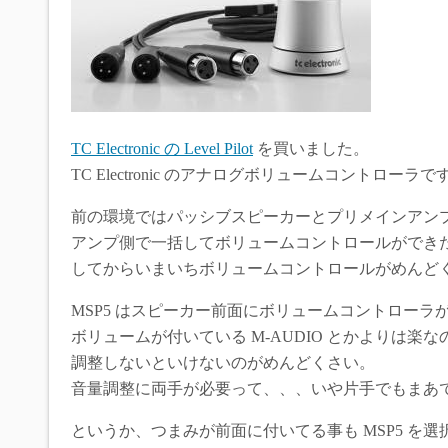
e
t
e
b
t
n
o
e
a
TC Electronic の Level Pilot
を買いました。
TC Electronic のアナログボリュームコントローラで
o
r
前の環境ではパッシブスピーカーとプリメインアン
k
アンプ側で一括してボリュームコントロールができたのです
してからいまいちボリュームコントロールがめんど
MSP5 はスピーカー前面にボリュームコントロー
ボリュームが付いている M-AUDIO とかよりは楽
調整しないといけないのがめんどくさい。
音量調整に両手が必要って、、、いや片手でもまあ
というか、つまみが前面に付いてる事も MSP5 を