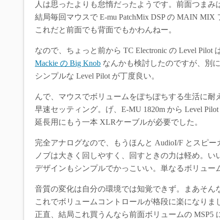
人は思ったよりも怠惰だったようです。前面つまみ
結局毎回マウスで E-mu PatchMix DSP の MAI
これだと前面でも背面でもかわんねー。
なので、ちょっと前から TC Electronic の Level Pi
Mackie の Big Knob
なんかも検討したのですが、別に
シンプルな Level Pilot が丁度良い。
んで、マウスでボリュームをぽちぽちする生活に耐
早速セッティング。げ、E-MU 1820m から Level 
延長用にもう一本 XLRケーブルが必要でした。
完全アナログなので、もうほんと AudioI/F とス
ノブは大きく回しやすく、回すときの力は軽め。い
デザインもシンプルでかっこいい。単なるボリュー
音質の変化は自分の環境では知覚できず。まあそん
これでボリュームコントロールが格段に楽になりま
正直、結局これ買うんなら前面ボリュームの MSP5