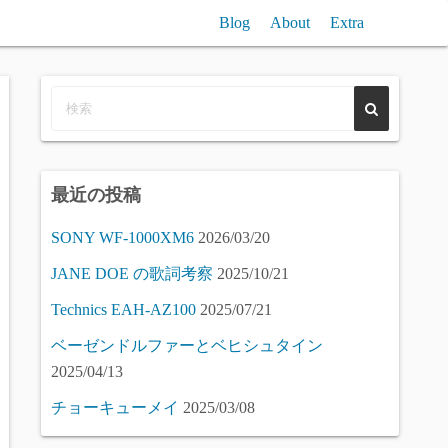
Blog
About
Extra
n聞き比べ / Reverb (free) VST Plugin Compare
VST/SampleComp
Piano (free) Samples Compare
最近の投稿
SONY WF-1000XM6
2026/03/20
JANE DOE の歌詞考察
2025/10/21
Technics EAH-AZ100
2025/07/21
ベーゼンドルファーとベヒシュタイン
2025/04/13
チョーキューメイ
2025/03/08