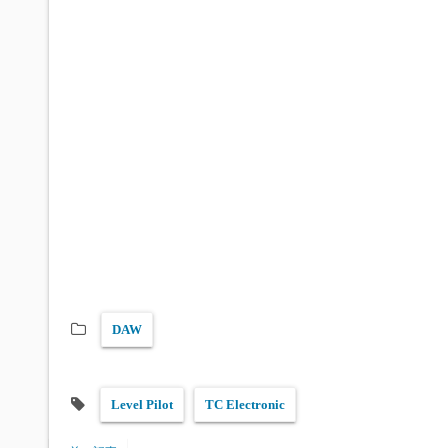
DAW
Level Pilot
TC Electronic