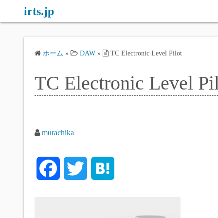
コ
irts.jp
ン
テ
ン
ホーム
»
DAW
»
TC Electronic Level Pilot
ツ
へ
TC Electronic Level Pi
ス
キ
ッ
プ
murachika
F
T
H
a
w
a
c
i
t