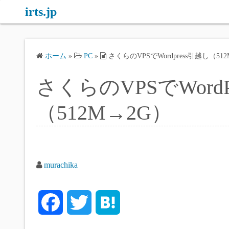
コ
irts.jp
ン
テ
ン
ホーム
»
PC
»
さくらのVPSでWordpress引越し（51
ツ
へ
さくらのVPSでWordP
ス
キ
（512M→2G）
ッ
プ
murachika
F
T
H
a
w
a