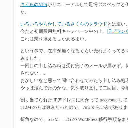
さくらのVPS
がリニューアルして驚愕のスペックと価
た。
いろいろやらかしているさくらのクラウド
とは違い
今だと初期費用無料キャンペーン中の上、
旧プラン
これは乗り換えるしかあるまい。
という事で、在庫が無くなるくらい売れまくってる 
みました。
一回目の申し込み時は受付完了のメールが届かず。契
されない。。
おかしいなと思って問い合わせてみたら申し込み処
やっぱ混んでたのかな。気を取り直して二回目。今
割り当てられた IPアドレスに向かって tracerou
512M の方は東京だったので、7ms くらい差が
折角なので、512M → 2G の WordPress 移行手