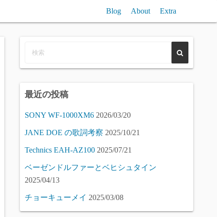
Blog
About
Extra
n聞き比べ / Reverb (free) VST Plugin Compare
VST/SampleComp
Piano (free) Samples Compare
最近の投稿
SONY WF-1000XM6
2026/03/20
JANE DOE の歌詞考察
2025/10/21
Technics EAH-AZ100
2025/07/21
ベーゼンドルファーとベヒシュタイン
2025/04/13
チョーキューメイ
2025/03/08