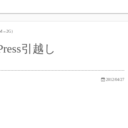
各種ReverbPlugi
2M→2G）
各種ピアノ聞き比べ / 
ress引越し
2012/04/27