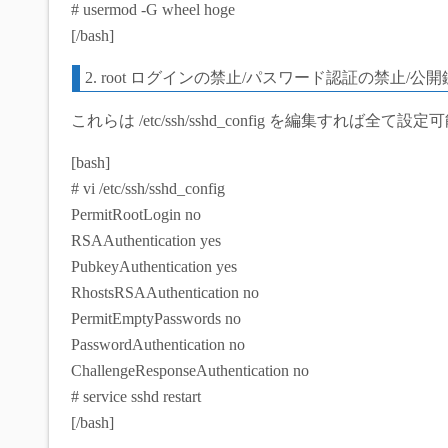
# usermod -G wheel hoge
[/bash]
2. root ログインの禁止/パスワード認証の禁止/公
これらは /etc/ssh/sshd_config を編集すれ
[bash]
# vi /etc/ssh/sshd_config
PermitRootLogin no
RSAAuthentication yes
PubkeyAuthentication yes
RhostsRSAAuthentication no
PermitEmptyPasswords no
PasswordAuthentication no
ChallengeResponseAuthentication no
# service sshd restart
[/bash]