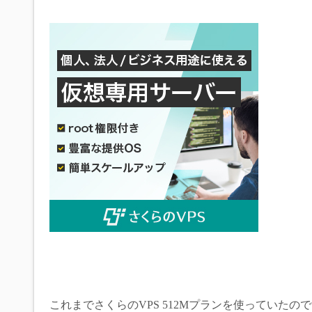
c
i
t
e
t
e
b
t
n
o
e
a
o
r
k
これまでさくらのVPS 512Mプランを使っていたの