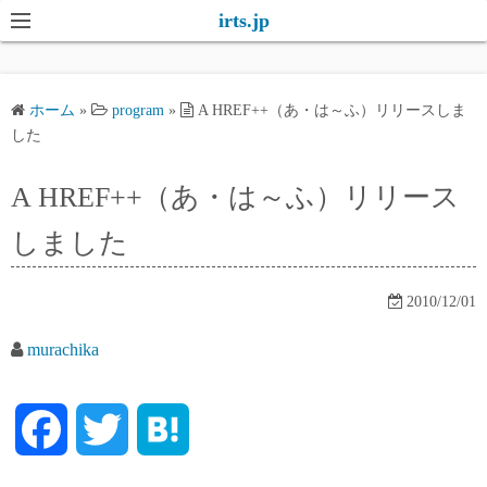
コ
irts.jp
ン
テ
ン
ホーム
»
program
»
A HREF++（あ・は～ふ）リリースしま
ツ
した
へ
ス
A HREF++（あ・は～ふ）リリース
キ
しました
ッ
プ
2010/12/01
murachika
F
T
H
a
w
a