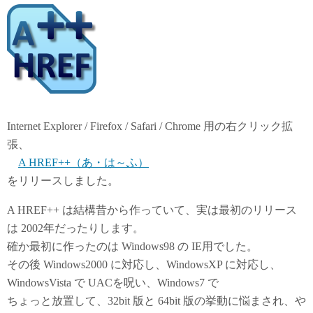
c
i
t
e
t
e
b
t
n
Internet Explorer / Firefox / Safari / Chrome 用の右クリック拡
o
e
a
張、
A HREF++（あ・は～ふ）
o
r
をリリースしました。
k
A HREF++ は結構昔から作っていて、実は最初のリリース
は 2002年だったりします。
確か最初に作ったのは Windows98 の IE用でした。
その後 Windows2000 に対応し、WindowsXP に対応し、
WindowsVista で UACを呪い、Windows7 で
ちょっと放置して、32bit 版と 64bit 版の挙動に悩まされ、や