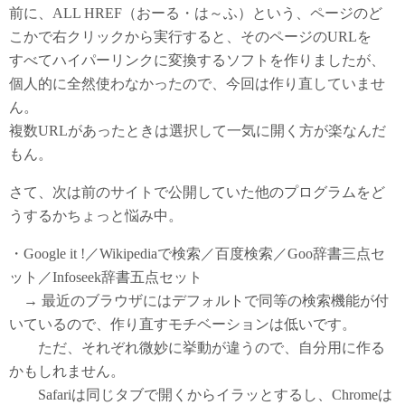
前に、ALL HREF（おーる・は～ふ）という、ページのど
こかで右クリックから実行すると、そのページのURLを
すべてハイパーリンクに変換するソフトを作りましたが、
個人的に全然使わなかったので、今回は作り直していませ
ん。
複数URLがあったときは選択して一気に開く方が楽なんだ
もん。
さて、次は前のサイトで公開していた他のプログラムをど
うするかちょっと悩み中。
・Google it !／Wikipediaで検索／百度検索／Goo辞書三点セ
ット／Infoseek辞書五点セット
→ 最近のブラウザにはデフォルトで同等の検索機能が付
いているので、作り直すモチベーションは低いです。
ただ、それぞれ微妙に挙動が違うので、自分用に作る
かもしれません。
Safariは同じタブで開くからイラッとするし、Chromeは