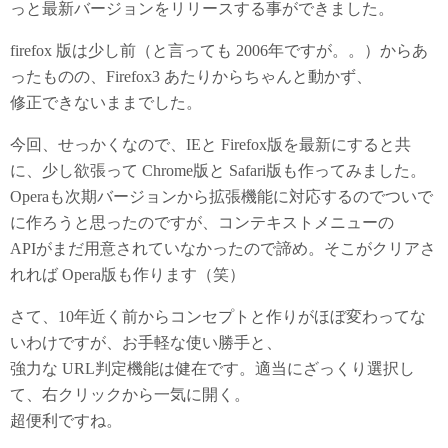
っと最新バージョンをリリースする事ができました。
firefox 版は少し前（と言っても 2006年ですが。。）からあ
ったものの、Firefox3 あたりからちゃんと動かず、
修正できないままでした。
今回、せっかくなので、IEと Firefox版を最新にすると共
に、少し欲張って Chrome版と Safari版も作ってみました。
Operaも次期バージョンから拡張機能に対応するのでついで
に作ろうと思ったのですが、コンテキストメニューの
APIがまだ用意されていなかったので諦め。そこがクリアさ
れれば Opera版も作ります（笑）
さて、10年近く前からコンセプトと作りがほぼ変わってな
いわけですが、お手軽な使い勝手と、
強力な URL判定機能は健在です。適当にざっくり選択し
て、右クリックから一気に開く。
超便利ですね。