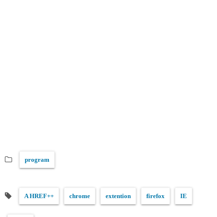
program
A HREF++
chrome
extention
firefox
IE