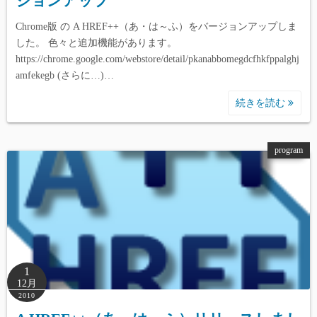
ジョンアップ
Chrome版 の A HREF++（あ・は～ふ）をバージョンアップしま
した。 色々と追加機能があります。
https://chrome.google.com/webstore/detail/pkanabbomegdcfhkfppalghj
amfekegb (さらに…)…
続きを読む
program
1
12月
2010