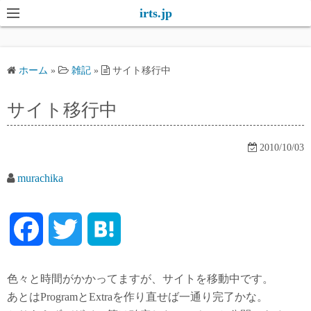
コ
irts.jp
ン
テ
ン
ホーム
»
雑記
»
サイト移行中
ツ
へ
サイト移行中
ス
キ
2010/10/03
ッ
プ
murachika
F
T
H
a
w
a
色々と時間がかかってますが、サイトを移動中です。
c
i
t
あとはProgramとExtraを作り直せば一通り完了かな。