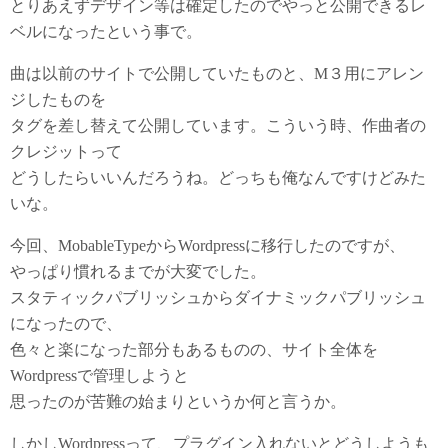
とりあえずデザイン等は確定したのでやっと公開できるレ
e
t
e
ベルになったという事で。
曲は以前のサイトで公開していたものと、M３用にアレン
b
t
n
ジしたものを
o
e
a
タグを差し替えて公開しています。こういう時、作曲者の
クレジットって
o
r
どうしたらいいんだろうね。どっちも俺なんですけどみた
いな。
k
今回、MobableTypeからWordpressに移行したのですが、
やっぱり慣れるまでが大変でした。
スタティックパブリッシュからダイナミックパブリッシュ
になったので、
色々と楽になった部分もあるものの、サイト全体を
Wordpressで管理しようと
思ったのが苦難の始まりというか何と言うか。
しかしWordpressって、プラグイン入れないとどうしようも