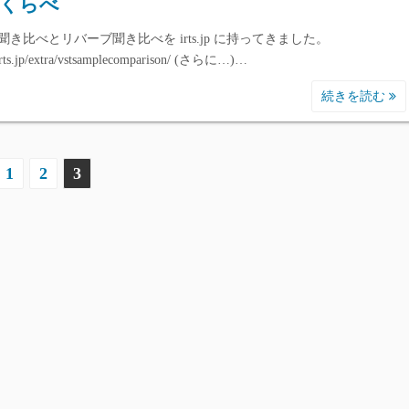
くらべ
聞き比べとリバーブ聞き比べを irts.jp に持ってきました。
/irts.jp/extra/vstsamplecomparison/ (さらに…)…
続きを読む
1
2
3