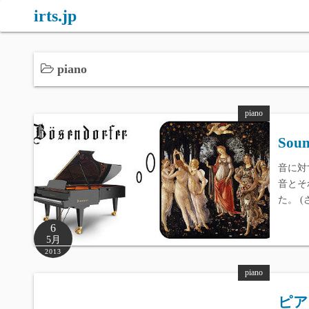
コ
irts.jp
ン
テ
ン
piano
ツ
へ
piano
ス
キ
Soun
ッ
音に対
プ
音とそ
た。 
6
5月
2013
piano
ピア