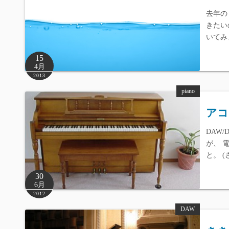
去年の
きたい
いてみ
15
4月
2013
piano
アコ
DAW
が、 
と。 
30
6月
2012
DAW