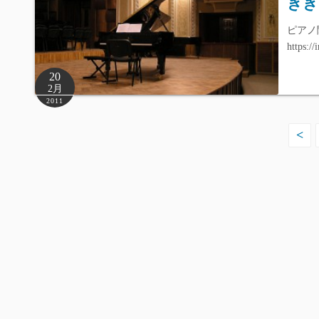
きき
ピアノ
https:/
20
2月
2011
投
<
稿
の
ペ
ー
ジ
送