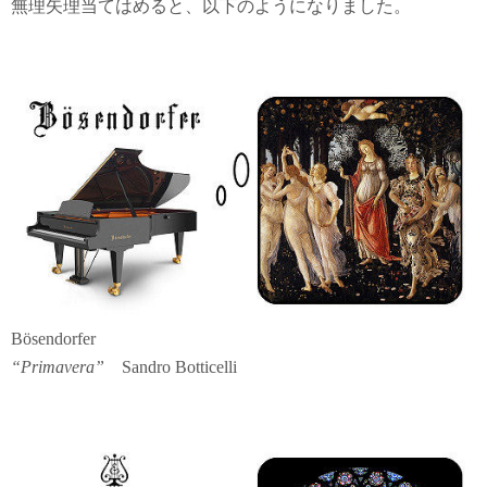
無理矢理当てはめると、以下のようになりました。
e
t
e
b
t
n
o
e
a
o
r
k
Bösendorfer
“Primavera”
Sandro Botticelli