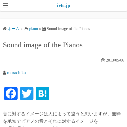
コ
irts.jp
ン
テ
ン
ホーム
»
piano
»
Sound image of the Pianos
ツ
へ
Sound image of the Pianos
ス
キ
2013/05/06
ッ
プ
murachika
F
T
H
a
w
a
音に対するイメージは人によって違うと思いますが、無粋
c
i
t
を承知でピアノの音とそれに対するイメージを