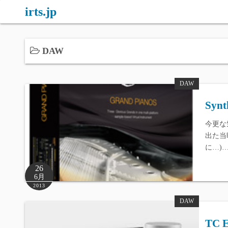
コ
irts.jp
ン
テ
ン
DAW
ツ
へ
DAW
ス
キ
Synt
ッ
今更な気も
プ
出た当
に…)
26
6月
2013
DAW
TC E