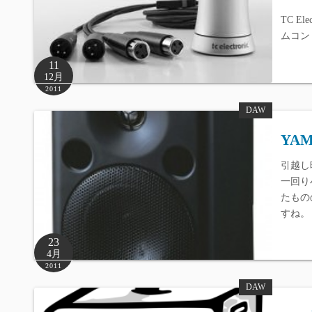
TC El
ムコン
11
12月
2011
DAW
YA
引越し時
一回り
たものの
すね。
23
4月
2011
DAW