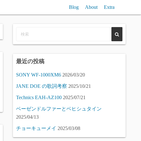
Blog
About
Extra
n聞き比べ / Reverb (free) VST Plugin Compare
VST/SampleComp
Piano (free) Samples Compare
最近の投稿
SONY WF-1000XM6
2026/03/20
JANE DOE の歌詞考察
2025/10/21
Technics EAH-AZ100
2025/07/21
ベーゼンドルファーとベヒシュタイン
2025/04/13
チョーキューメイ
2025/03/08