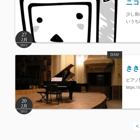
ニコ
少し前
いうち
27
2月
2011
DAW
きき
ピアノ
https:/
20
2月
2011
投
<
稿