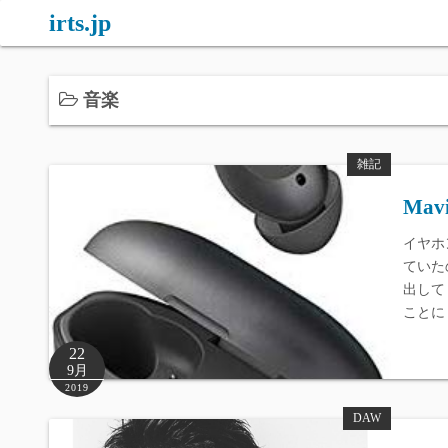
コ
irts.jp
ン
テ
ン
音楽
ツ
へ
雑記
ス
キ
Mavi
ッ
イヤホ
プ
ていた
出して
ことに
22
9月
2019
DAW