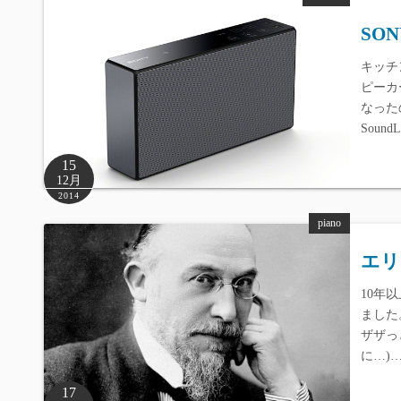
SO
キッチ
ピーカ
なった
Sound
15
12月
2014
piano
エリ
10年
ました
ザザっ
に…)
17