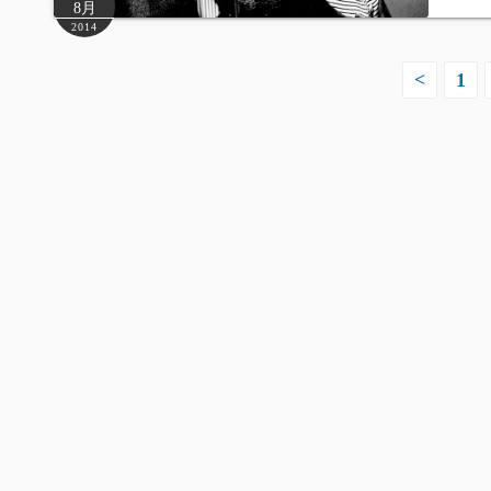
8月
2014
投
<
1
稿
の
ペ
ー
ジ
送
り