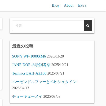
Blog
About
Extra
n聞き比べ / Reverb (free) VST Plugin Compare
VST/SampleComp
Piano (free) Samples Compare
最近の投稿
SONY WF-1000XM6
2026/03/20
JANE DOE の歌詞考察
2025/10/21
Technics EAH-AZ100
2025/07/21
ベーゼンドルファーとベヒシュタイン
2025/04/13
チョーキューメイ
2025/03/08