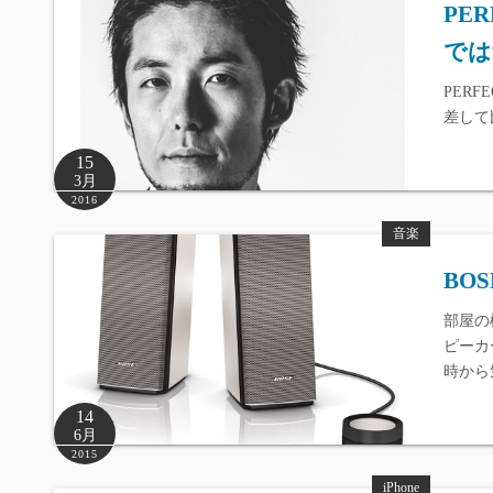
PE
では
PER
差して
15
3月
2016
音楽
BOS
部屋の模
ピーカー
時から
14
6月
2015
iPhone