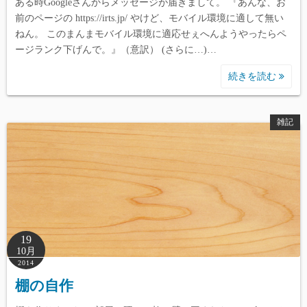
ある時Googleさんからメッセージが届きまして。 『あんな、お
前のページの https://irts.jp/ やけど、モバイル環境に適して無い
ねん。 このまんまモバイル環境に適応せぇへんようやったらペ
ージランク下げんで。』（意訳） (さらに…)…
続きを読む
雑記
19
10月
2014
棚の自作