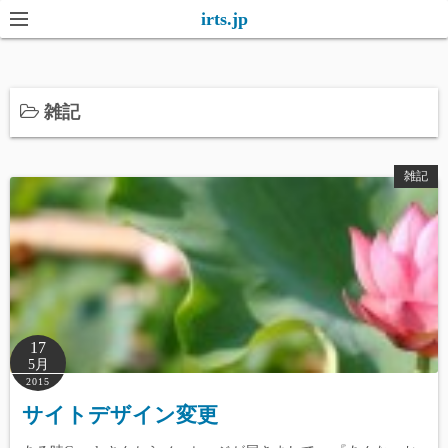
コ
irts.jp
ン
テ
ン
雑記
ツ
へ
ス
雑記
キ
ッ
プ
17
5月
2015
サイトデザイン変更