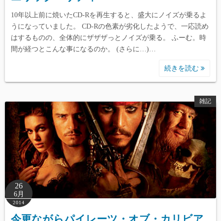
10年以上前に焼いたCD-Rを再生すると、盛大にノイズが乗るよ
うになっていました。 CD-Rの色素が劣化したようで、一応読め
はするものの、全体的にザザザっとノイズが乗る。 ふーむ。時
間が経つとこんな事になるのか。 (さらに…)…
続きを読む
雑記
26
6月
2014
今更ながらパイレーツ・オブ・カリビア