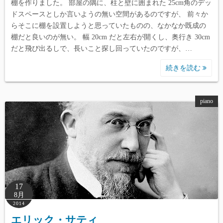
棚を作りました。 部屋の隅に、柱と壁に囲まれた 25cm角のデッ
ドスペースとしか言いようの無い空間があるのですが、 前々か
らそこに棚を設置しようと思っていたものの、なかなか既成の
棚だと良いのが無い。 幅 20cm だと左右が開くし、奥行き 30cm
だと飛び出るしで、長いこと探し回っていたのですが、…
続きを読む
piano
17
8月
2014
エリック・サティ