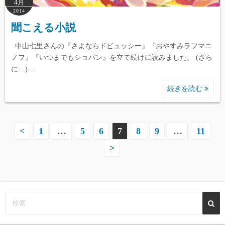
4月
2014
聞こえる小説
中山七里さんの『さよならドビュッシー』『おやすみラフマニ
ノフ』『いつまでもショパン』を立て続けに読みました。 (さら
に…)…
続きを読む
投
<
1
…
5
6
7
8
9
…
11
>
稿
の
ペ
ー