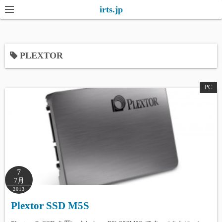
コ
irts.jp
ン
テ
ン
PLEXTOR
ツ
へ
ス
PC
キ
ッ
プ
7
7月
2013
Plextor SSD M5S