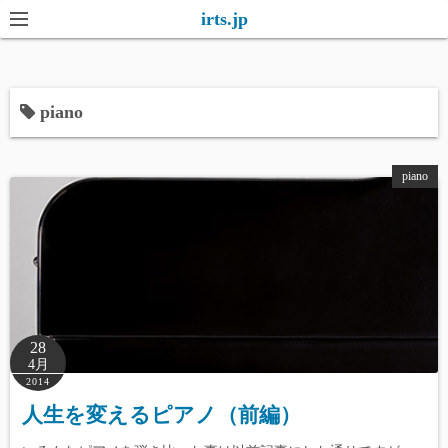
コ
irts.jp
ン
テ
ン
piano
ツ
へ
ス
piano
キ
ッ
プ
28
4月
2014
人生を変えるピアノ（前編）