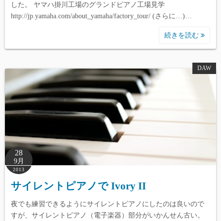
した。 ヤマハ掛川工場のグランドピアノ工場見学
http://jp.yamaha.com/about_yamaha/factory_tour/ (さらに…)…
続きを読む
DAW
28
9月
2013
サイレントピアノで Ivory II
夜でも練習できるようにサイレントピアノにしたのは良いので
すが、サイレントピアノ（電子楽器）部分がいかんせん古い。