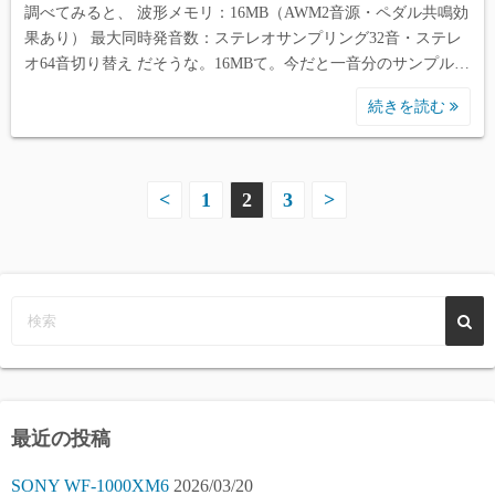
調べてみると、 波形メモリ：16MB（AWM2音源・ペダル共鳴効
果あり） 最大同時発音数：ステレオサンプリング32音・ステレ
オ64音切り替え だそうな。16MBて。今だと一音分のサンプル…
続きを読む
投
<
1
2
3
>
稿
の
ペ
ー
ジ
最近の投稿
送
SONY WF-1000XM6
2026/03/20