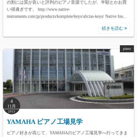
の割には質が良いと評判のピアノ音源でしたが、半額とかお買
い得過ぎです。 http://www.native-
instruments.com/jp/products/komplete/keys/alicias-keys/ Native Ins…
続きを読む
piano
4
11月
2013
YAMAHA ピアノ工場見学
ピアノ好きが高じて、YAMAHAのピアノ工場見学へ行ってきま