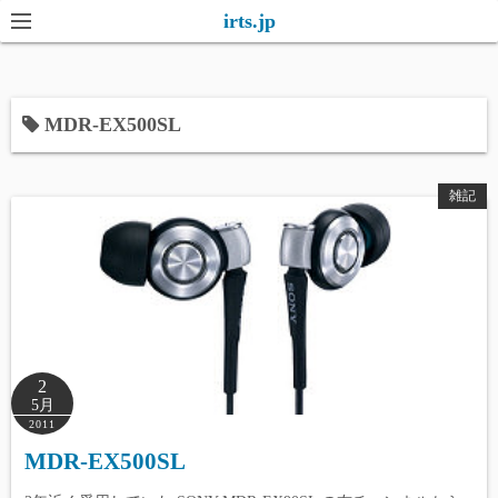
コ
irts.jp
ン
テ
ン
MDR-EX500SL
ツ
へ
ス
雑記
キ
ッ
プ
2
5月
2011
MDR-EX500SL