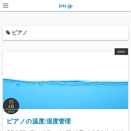
コ
irts.jp
ン
テ
ン
ピアノ
ツ
へ
ス
piano
キ
ッ
プ
15
4月
2013
ピアノの温度/湿度管理