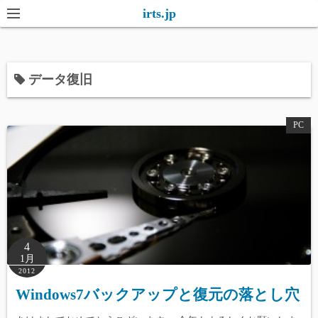
コ
irts.jp
ン
テ
ン
データ復旧
ツ
へ
ス
PC
キ
ッ
プ
4
1月
2012
Windows7バックアップと復元の落とし穴